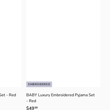
EMBROIDERED
Set - Red
BABY Luxury Embroidered Pyjama Set
- Red
$49
$
99