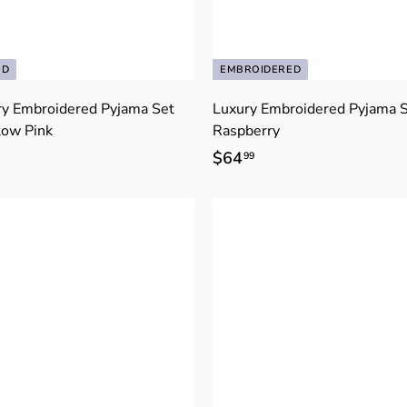
ED
EMBROIDERED
y Embroidered Pyjama Set
Luxury Embroidered Pyjama S
low Pink
Raspberry
$64
$
99
6
4
.
9
9