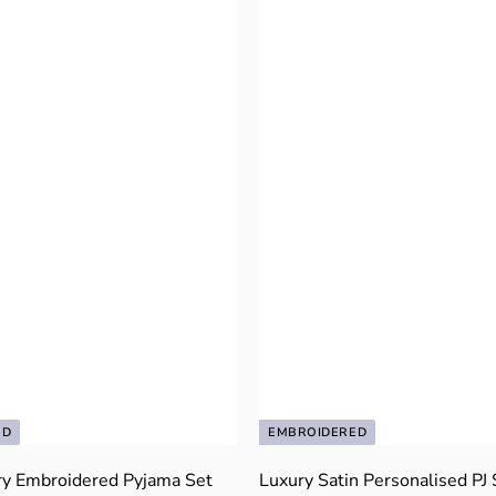
9
9
ED
EMBROIDERED
y Embroidered Pyjama Set
Luxury Satin Personalised PJ 