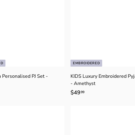
ED
EMBROIDERED
 Personalised PJ Set -
KIDS Luxury Embroidered Py
- Amethyst
$49
$
99
4
9
.
9
9