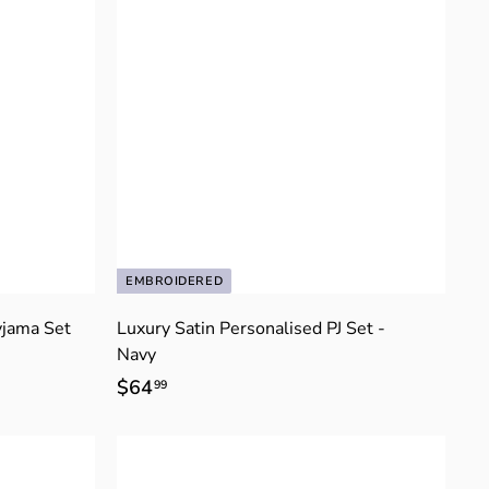
EMBROIDERED
jama Set
Luxury Satin Personalised PJ Set -
Navy
$64
$
99
6
4
.