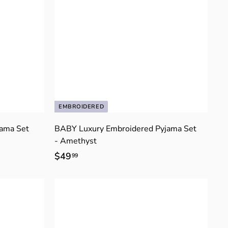
EMBROIDERED
jama Set
BABY Luxury Embroidered Pyjama Set
- Amethyst
$49
$
99
4
9
.
9
9