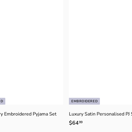
ED
EMBROIDERED
y Embroidered Pyjama Set
Luxury Satin Personalised PJ 
$64
$
99
6