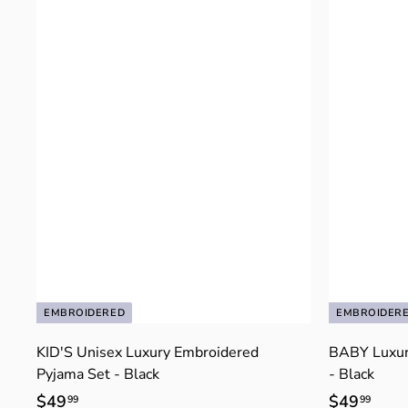
EMBROIDERED
EMBROIDER
KID'S Unisex Luxury Embroidered
BABY Luxur
Pyjama Set - Black
- Black
$49
$
$49
$
99
99