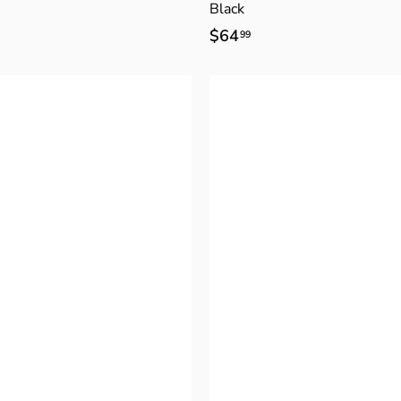
Black
$64
$
99
6
4
.
9
9