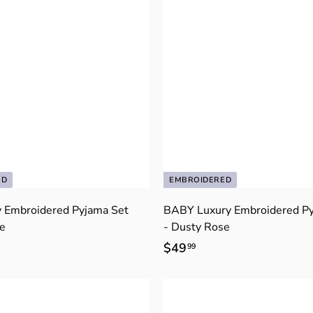
ED
EMBROIDERED
y Embroidered Pyjama Set
BABY Luxury Embroidered Py
se
- Dusty Rose
$49
$
99
4
9
.