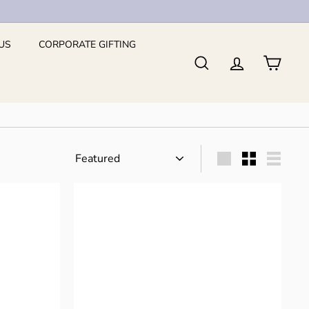
US
CORPORATE GIFTING
Search
Account
Cart
Sort
Large
Small
List