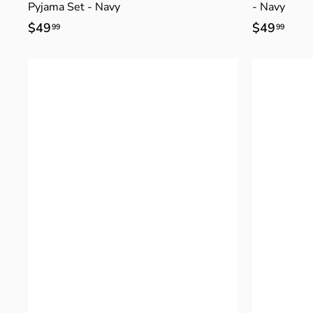
Pyjama Set - Navy
- Navy
$49
$
$49
$
99
99
4
4
9
9
.
.
9
9
9
9