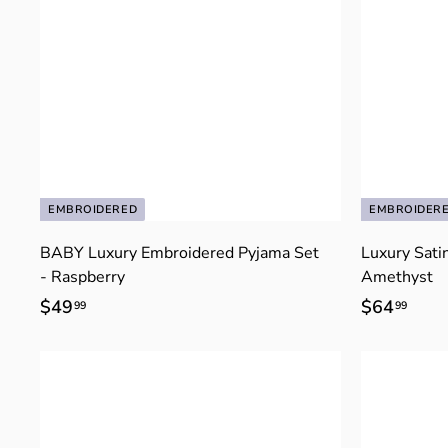
EMBROIDERED
EMBROIDER
BABY Luxury Embroidered Pyjama Set
Luxury Satin
- Raspberry
Amethyst
$49
$
$64
$
99
99
4
6
9
4
.
.
9
9
9
9