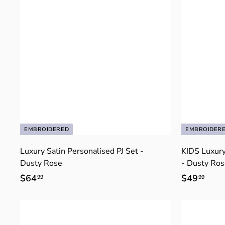
i
o
n
EMBROIDERED
EMBROIDER
Luxury Satin Personalised PJ Set -
KIDS Luxur
Dusty Rose
- Dusty Ro
$64
$
$49
$
99
99
6
4
4
9
.
.