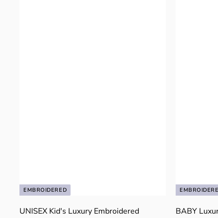
9
9
9
9
EMBROIDERED
EMBROIDER
UNISEX Kid's Luxury Embroidered
BABY Luxur