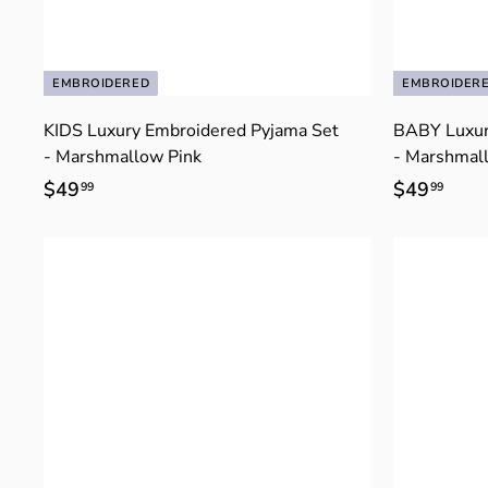
EMBROIDERED
EMBROIDER
KIDS Luxury Embroidered Pyjama Set
BABY Luxur
- Marshmallow Pink
- Marshmal
$49
$
$49
$
99
99
4
4
9
9
.
.
9
9
9
9